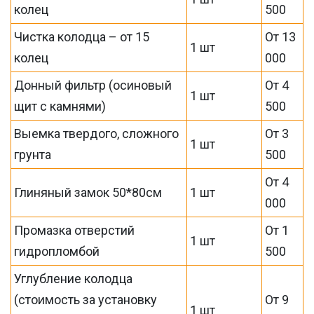
колец
500
Чистка колодца – от 15
От 13
1 шт
колец
000
Донный фильтр (осиновый
От 4
1 шт
щит с камнями)
500
Выемка твердого, сложного
От 3
1 шт
грунта
500
От 4
Глиняный замок 50*80см
1 шт
000
Промазка отверстий
От 1
1 шт
гидропломбой
500
Углубление колодца
(стоимость за установку
От 9
1 шт